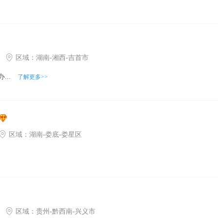
区域：
湖南
-
湘西
-
吉首市
..
了解更多>>
区域：
湖南
-
娄底
-
娄星区
区域：
贵州
-
黔西南
-
兴义市