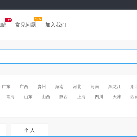
跑腿
常见问题
加入我们
广东
广西
贵州
海南
河北
河南
黑龙江
湖
青海
山东
山西
陕西
上海
四川
天津
西
个 人