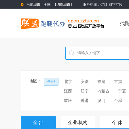
当前城市：全国
【
切换城市
】
服务热线：0731-88****92
找
地区：
全部
北京
安徽
福建
甘肃
江西
辽宁
内蒙古
宁夏
重庆
香港
澳门
台湾
全 部
企业/机构
个 体